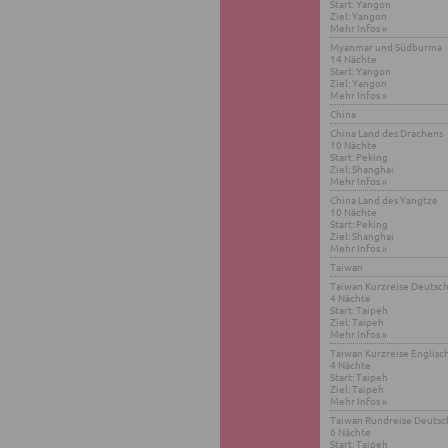
Start: Yangon
Ziel: Yangon
Mehr Infos »
Myan­mar und Süd­bur­ma
14 Näch­te
Start: Yangon
Ziel: Yangon
Mehr Infos »
China
China Land des Dra­chens
10 Näch­te
Start: Pe­king
Ziel: Shang­hai
Mehr Infos »
China Land des Yangt­ze
10 Näch­te
Start: Pe­king
Ziel: Shang­hai
Mehr Infos »
Tai­wan
Tai­wan Kurz­rei­se Deutsc
4 Näch­te
Start: Tai­peh
Ziel: Tai­peh
Mehr Infos »
Tai­wan Kurz­rei­se Eng­lisc
4 Näch­te
Start: Tai­peh
Ziel: Tai­peh
Mehr Infos »
Tai­wan Rund­rei­se Deutsc
6 Näch­te
Start: Tai­peh