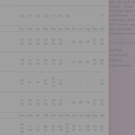
nen Sie auch als 
bu­chen. Gerne or
wir Ihren Asien Ur
vi­du­al­rei­sen, G
23
07
25
22
21
18
02
–
–
–
–
17
Mee­tings u. In­cen
lich kön­nen wi
Nov
Dez
Jan
Feb
Mrz
Apr
Mai
Jun
Jul
Aug
Sep
Okt
den pas­sen­den 
Asi­en­rei­se ver­mit
11
23
13
17
09
13
07
05
–
22
06
10
Reisethem
25
30
20
24
23
27
21
26
Ausflüge
Privatreisen
10
22
12
16
08
12
06
04
Stopover
–
21
05
09
24
29
19
23
22
26
20
25
Zubucherreisen
01
03
02
12
11
01
19
15
–
–
–
–
–
17
16
26
25
29
11
23
13
17
09
13
07
05
–
22
06
10
25
30
20
24
23
26
21
26
Nov
Dez
Jan
Feb
Mrz
Apr
Mai
Jun
Jul
Aug
Sep
Okt
02
02
14
11
08
07
04
13
11
08
05
03
16
16
28
25
22
21
18
27
25
22
10
17
30
30