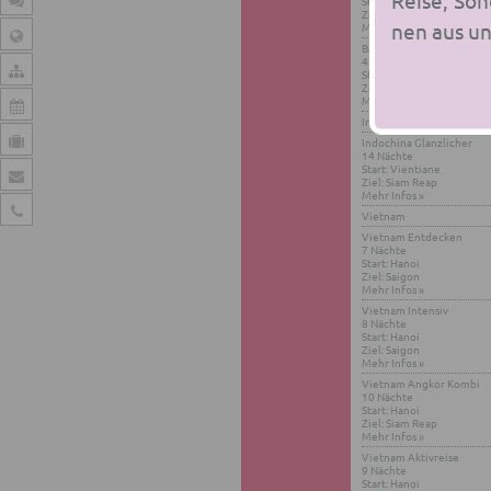
Start: Ja­kar­ta
Ziel: Den­pa­sar
nen aus un­s
Mehr Infos »
Bali Rund­rei­se
4 Näch­te
Start: Den­pa­sar
Ziel: Den­pa­sar
Mehr Infos »
In­do­chi­na
In­do­chi­na Glanz­li­cher
14 Näch­te
Start: Vi­en­tia­ne
Ziel: Siam Reap
Mehr Infos »
Viet­nam
Viet­nam Ent­de­cken
7 Näch­te
Start: Hanoi
Ziel: Sai­gon
Mehr Infos »
Viet­nam In­ten­siv
8 Näch­te
Start: Hanoi
Ziel: Sai­gon
Mehr Infos »
Viet­nam Ang­kor Kombi
10 Näch­te
Start: Hanoi
Ziel: Siam Reap
Mehr Infos »
Viet­nam Ak­tiv­rei­se
9 Näch­te
Start: Hanoi