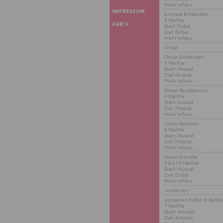
Mehr Infos »
Emi­ra­te Ent­de­cken
6 Näch­te
Start: Dubai
Ziel: Dubai
Mehr Infos »
Oman
Oman Ent­de­cken
5 Näch­te
Start: Mu­s­cat
Ziel: Mu­s­cat
Mehr Infos »
Oman Ren­dez­vous
6 Näch­te
Start: Mu­s­cat
Ziel: Mu­s­cat
Mehr Infos »
Oman Fa­cet­ten
6 Näch­te
Start: Mu­s­cat
Ziel: Mu­s­cat
Mehr Infos »
Oman Emi­ra­te
9 bis 10 Näch­te
Start: Mu­s­cat
Ziel: Dubai
Mehr Infos »
Jor­da­ni­en
Jor­da­ni­en Kul­tur & Baden
7 Näch­te
Start: Amman
Ziel: Amman