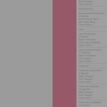
Ziel: Danang
Mehr Infos »
Kam­bo­dscha
Kam­bo­dscha Ent­de­cken
6 Näch­te
Start: Phnom Penh
Ziel: Siam Reap
Mehr Infos »
Laos
Laos Ent­de­cken
4 Näch­te
Start: Vi­en­tia­ne
Ziel: Luang Pra­bang
Mehr Infos »
Laos Viet­nam Kombi
11 Näch­te
Start: Vi­en­tia­ne
Ziel: Sai­gon
Mehr Infos »
Myan­mar
Myan­mar Glanz­li­cher
9 Näch­te
Start: Yangon
Ziel: Yangon
Mehr Infos »
Myan­mar Mys­tisch
10 Näch­te
Start: Yangon
Ziel: Yangon
Mehr Infos »
Myan­mar und Baden
12 Näch­te