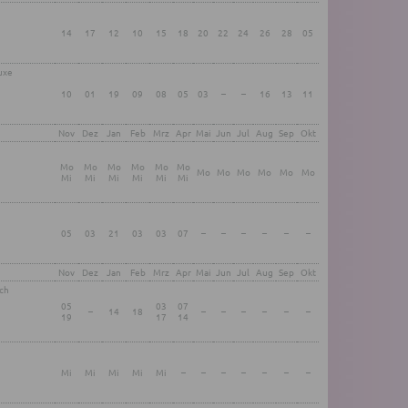
14
17
12
10
15
18
20
22
24
26
28
05
u­xe
10
01
19
09
08
05
03
–
–
16
13
11
Nov
Dez
Jan
Feb
Mrz
Apr
Mai
Jun
Jul
Aug
Sep
Okt
Mo
Mo
Mo
Mo
Mo
Mo
Mo
Mo
Mo
Mo
Mo
Mo
Mi
Mi
Mi
Mi
Mi
Mi
05
03
21
03
03
07
–
–
–
–
–
–
Nov
Dez
Jan
Feb
Mrz
Apr
Mai
Jun
Jul
Aug
Sep
Okt
sch
05
03
07
–
14
18
–
–
–
–
–
–
19
17
14
Mi
Mi
Mi
Mi
Mi
–
–
–
–
–
–
–