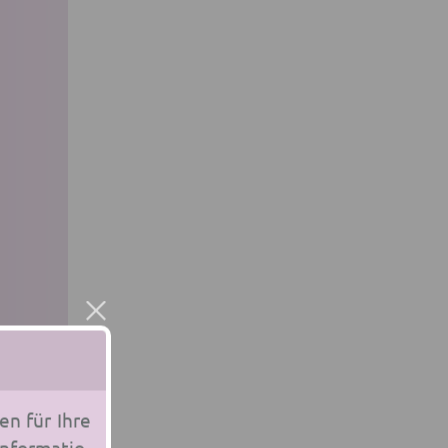
een für Ihre
n­for­ma­tio­