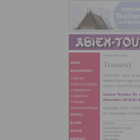
Home
»
Termine
Termine
Zu­bu­cher- bzw. Grup
Nahost
deutsch­spra­chi­ge Run
Indischer Ozean
tier­ten Durch­füh­rung
Südostasien
Un­se­re Ter­mi­ne für
Indochina
No­vem­ber 2018 bis 3
Fernost
Reisevorschläge
Rei­se­jahr 2019 / 202
01. No­vem­ber 2019 b
Emi­ra­te
Dubai Stand­ort­rei­se
3 bis 5 Näch­te
Start: Dubai
Ziel: Dubai