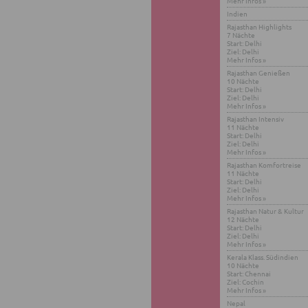
Mehr Infos »
In­di­en
Ra­jast­han High­lights
7 Näch­te
Start: Delhi
Ziel: Delhi
Mehr Infos »
Ra­jast­han Ge­nie­ßen
10 Näch­te
Start: Delhi
Ziel: Delhi
Mehr Infos »
Ra­jast­han In­ten­siv
11 Näch­te
Start: Delhi
Ziel: Delhi
Mehr Infos »
Ra­jast­han Kom­fort­rei­se
11 Näch­te
Start: Delhi
Ziel: Delhi
Mehr Infos »
Ra­jast­han Natur & Kul­tur
12 Näch­te
Start: Delhi
Ziel: Delhi
Mehr Infos »
Ke­ra­la Klass. Süd­in­di­en
10 Näch­te
Start: Chen­nai
Ziel: Co­chin
Mehr Infos »
Nepal