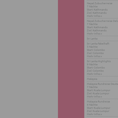
Nepal Zu­bu­cher­rei­se
7 Näch­te
Start: Kath­man­du
Ziel: Kath­man­du
Mehr Infos »
Nepal Zu­bu­cher­rei­se De­l
7 Näch­te
Start: Kath­man­du
Ziel: Kath­man­du
Mehr Infos »
Sri Lanka
Sri Lanka Fa­bel­haft
5 Näch­te
Start: Co­lom­bo
Ziel: Co­lom­bo
Mehr Infos »
Sri Lanka High­lights
9 Näch­te
Start: Co­lom­bo
Ziel: Co­lom­bo
Mehr Infos »
Ma­lay­sia
Ma­lay­sia Rund­rei­se Deut
7 Näch­te
Start: Kuala Lum­pur
Ziel: Kuala Lum­pur
Mehr Infos »
Ma­lay­sia Rund­rei­se
6 Näch­te
Start: Kuala Lum­pur
Ziel: Kuala Lum­pur
Mehr Infos »