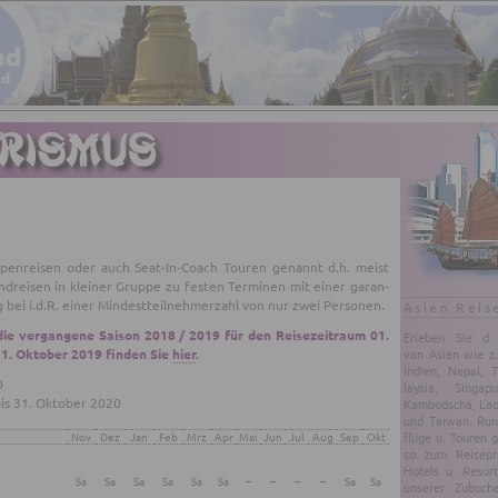
­pen­rei­sen oder auch Se­at-In-Coach Tou­ren ge­nannt d.h. meist
d­rei­sen in klei­ner Grup­pe zu fes­ten Ter­mi­nen mit einer ga­ran­
 bei i.d.R. einer Min­dest­teil­neh­mer­zahl von nur zwei Per­so­nen.
Asien Reis
 die ver­gan­ge­ne Sai­son 2018 / 2019 für den Rei­se­zeit­raum 01.
Er­le­ben Sie d. 
1. Ok­to­ber 2019 fin­den Sie
hier
.
von Asien wie z.
In­di­en, Nepal, 
0
lay­sia, Sin­ga­p
is 31. Ok­to­ber 2020
Kam­bo­dscha, Laos,
und Tai­wan. Rund
Nov
Dez
Jan
Feb
Mrz
Apr
Mai
Jun
Jul
Aug
Sep
Okt
flü­ge u. Tou­ren 
so zum Rei­se­p
Ho­tels u. Re­sort
Sa
Sa
Sa
Sa
Sa
Sa
–
–
–
–
Sa
Sa
un­se­rer Zu­bu­ch