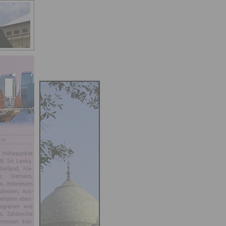
en
Hö­he­punk­te
B. Sri Lanka,
Thai­land, Ma­
ur, Viet­nam,
 In­do­ne­si­en
­rei­sen, Aus­
ge­hö­ren eben­
ro­gramm wie
s. Zahl­rei­che
er­rei­sen kön­