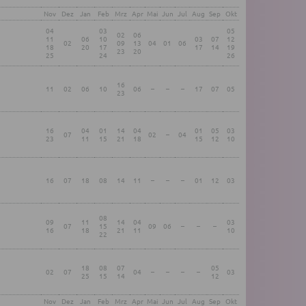
Nov
Dez
Jan
Feb
Mrz
Apr
Mai
Jun
Jul
Aug
Sep
Okt
04
03
05
02
06
11
06
10
03
07
12
02
09
13
04
01
06
18
20
17
17
14
19
23
20
25
24
26
16
11
02
06
10
06
–
–
–
17
07
05
23
16
04
01
14
04
01
05
03
07
02
–
04
23
11
15
21
18
15
12
10
16
07
18
08
14
11
–
–
–
01
12
03
08
09
11
14
04
03
07
15
09
06
–
–
–
16
18
21
11
10
22
18
08
07
05
02
07
04
–
–
–
–
03
25
15
14
12
Nov
Dez
Jan
Feb
Mrz
Apr
Mai
Jun
Jul
Aug
Sep
Okt