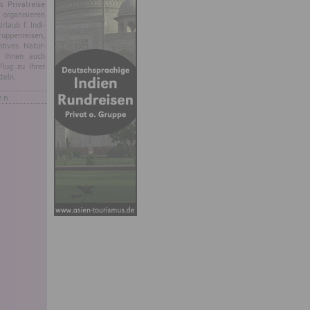
Pri­vat­rei­se
­ga­ni­sie­ren
­laub f. In­di­
rup­pen­rei­sen,
­ti­ves. Na­tür­
r Ihnen auch
Flug zu Ihrer
­teln.
en