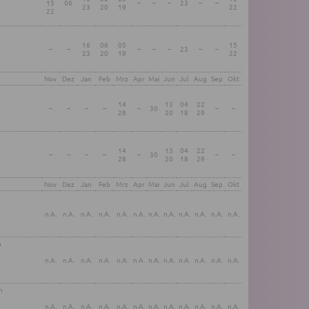
15
06
–
–
–
23
–
–
23
20
19
22
22
16
06
05
15
–
–
–
–
–
23
–
–
23
20
19
22
Nov
Dez
Jan
Feb
Mrz
Apr
Mai
Jun
Jul
Aug
Sep
Okt
14
13
04
22
–
–
–
–
–
30
–
–
28
20
18
29
14
13
04
22
–
–
–
–
–
30
–
–
28
20
18
29
Nov
Dez
Jan
Feb
Mrz
Apr
Mai
Jun
Jul
Aug
Sep
Okt
h
n.A.
n.A.
n.A.
n.A.
n.A.
n.A.
n.A.
n.A.
n.A.
n.A.
n.A.
n.A.
h
n.A.
n.A.
n.A.
n.A.
n.A.
n.A.
n.A.
n.A.
n.A.
n.A.
n.A.
n.A.
h
n.A.
n.A.
n.A.
n.A.
n.A.
n.A.
n.A.
n.A.
n.A.
n.A.
n.A.
n.A.