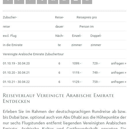
Zubucher-
Reise-
Reisepreis pro
reise
dauer
Person im
excl. Flug
Näch-
Einzel-
Doppel-
in die Emirate
te
zimmer
zimmer
Vereinigte Arabische Emirate Zubuchertour
01.10.19 - 30.04.20
6
1099.-
729.-
anfragen »
01.10.20 - 30.04.21
6
1119.-
749.-
anfragen »
01.10.21 - 30.04.22
6
1129.-
759.-
anfragen »
Reiseverlauf Vereinigte Arabische Emirate
Entdecken
Erleben Sie im Rahmen der deutschsprachigen Rundreise ab bzw.
bis Dubai bzw. optional auch von Abu Dhabi aus die Höhepunkte der
nur sechs Flugstunden entfernt liegenden Vereinigten Arabischen
Emirate. Arabische Kultur und Gastfreundschaft erwarten Sie