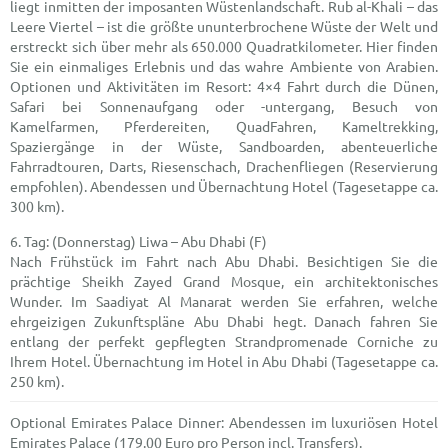
liegt inmitten der imposanten Wüstenlandschaft. Rub al-Khali – das
Leere Viertel – ist die größte ununterbrochene Wüste der Welt und
erstreckt sich über mehr als 650.000 Quadratkilometer. Hier finden
Sie ein einmaliges Erlebnis und das wahre Ambiente von Arabien.
Optionen und Aktivitäten im Resort: 4×4 Fahrt durch die Dünen,
Safari bei Sonnenaufgang oder -untergang, Besuch von
Kamelfarmen, Pferdereiten, QuadFahren, Kameltrekking,
Spaziergänge in der Wüste, Sandboarden, abenteuerliche
Fahrradtouren, Darts, Riesenschach, Drachenfliegen (Reservierung
empfohlen). Abendessen und Übernachtung Hotel (Tagesetappe ca.
300 km).
(Donnerstag) Liwa – Abu Dhabi (F)
Nach Frühstück im Fahrt nach Abu Dhabi. Besichtigen Sie die
prächtige Sheikh Zayed Grand Mosque, ein architektonisches
Wunder. Im Saadiyat Al Manarat werden Sie erfahren, welche
ehrgeizigen Zukunftspläne Abu Dhabi hegt. Danach fahren Sie
entlang der perfekt gepflegten Strandpromenade Corniche zu
Ihrem Hotel. Übernachtung im Hotel in Abu Dhabi (Tagesetappe ca.
250 km).
Optional Emirates Palace Dinner: Abendessen im luxuriösen Hotel
Emirates Palace (179.00 Euro pro Person incl. Transfers).