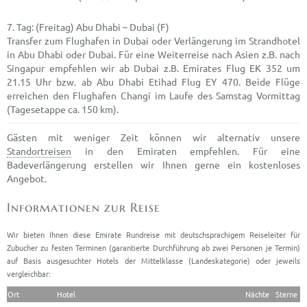
(Freitag) Abu Dhabi – Dubai (F)
Transfer zum Flughafen in Dubai oder Verlängerung im Strandhotel
in Abu Dhabi oder Dubai. Für eine Weiterreise nach Asien z.B. nach
Singapur empfehlen wir ab Dubai z.B. Emirates Flug EK 352 um
21.15 Uhr bzw. ab Abu Dhabi Etihad Flug EY 470. Beide Flüge
erreichen den Flughafen Changi im Laufe des Samstag Vormittag
(Tagesetappe ca. 150 km).
Gästen mit weniger Zeit können wir alternativ unsere
Standortreisen
in den Emiraten empfehlen. Für eine
Badeverlängerung erstellen wir Ihnen gerne ein kostenloses
Angebot.
Wir bieten Ihnen diese Emirate Rundreise mit deutschsprachigem Reiseleiter für
Zubucher zu festen Terminen (garantierte Durchführung ab zwei Personen je Termin)
auf Basis ausgesuchter Hotels der Mittelklasse (Landeskategorie) oder jeweils
vergleichbar:
Ort
Hotel
Nächte
Sterne