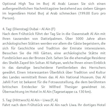
Optional High Tea im Burj Al Arab: Lassen Sie sich einen
außergewöhnlichen Nachmittagstee bestehend aus sieben Gängen
im legendären Hotel Burj al Arab schmecken (199.00 Euro pro
Person).
(Dienstag) Dubai – Al Ain (F)
Nach dem Frühstück führt der Tag Sie in die Oasenstadt Al Ain mit
ihren tausenden von Dattelpalmen. Über 5000 Jahre alten
archäologischen Stätten werden vor allem die Gäste begeistern, die
sich für Geschichte und Tradition der Emirate interessieren.
Besuchen Sie die Hili Gärten, eine archäologische Stätte mit
Fundstücken aus der Bronze Zeit. Sehen Sie die ehemalige Residenz
des Sheikh Zayed bin Sultan Al Nahyan, welche Ihnen einen Einblick
in das damalige bescheidene Familienleben des Herrschers
gewährt. Einen interessanten Überblick über Tradition und Kultur
des Landes vermittelt Ihnen das Al Ain National Museum. Das Al
Jahili Fort ist bekannt für die Fotoausstellung, die dem berühmten
britischen Entdecker Sir Wilfred Thesiger gewidmet ist.
Übernachtung im Hotel in Al Ain (Tagesetappe ca. 130 km).
(Mittwoch) Al Ain – Liwa (F, A)
Fahrt nach dem Frühstück von Al Ain nach Liwa. Ihr dortiges Hotel