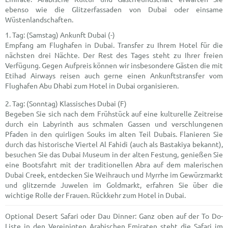
ebenso wie die Glitzerfassaden von Dubai oder einsame
Wüstenlandschaften.
(Samstag) Ankunft Dubai (-)
Empfang am Flughafen in Dubai. Transfer zu Ihrem Hotel für die
nächsten drei Nächte. Der Rest des Tages steht zu Ihrer freien
Verfügung. Gegen Aufpreis können wir insbesondere Gästen die mit
Etihad Airways reisen auch gerne einen Ankunftstransfer vom
Flughafen Abu Dhabi zum Hotel in Dubai organisieren.
(Sonntag) Klassisches Dubai (F)
Begeben Sie sich nach dem Frühstück auf eine kulturelle Zeitreise
durch ein Labyrinth aus schmalen Gassen und verschlungenen
Pfaden in den quirligen Souks im alten Teil Dubais. Flanieren Sie
durch das historische Viertel Al Fahidi (auch als Bastakiya bekannt),
besuchen Sie das Dubai Museum in der alten Festung, genießen Sie
eine Bootsfahrt mit der traditionellen Abra auf dem malerischen
Dubai Creek, entdecken Sie Weihrauch und Myrrhe im Gewürzmarkt
und glitzernde Juwelen im Goldmarkt, erfahren Sie über die
wichtige Rolle der Frauen. Rückkehr zum Hotel in Dubai.
Optional Desert Safari oder Dau Dinner: Ganz oben auf der To Do-
Liste in den Vereinigten Arabischen Emiraten steht die Safari im