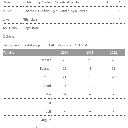
Dubai
Golden Tulip Media o. Cassels al Barsha
3
4
Al Ain
Radisson Blue bzw. Ayla Grand o. Ayla Bawadi
1
4
Liwa
Tilal Liwa
1
4
Abu Dhabi
Royal Rose
1
5
Optional
Halbpension
Frühstück plus fünf Abendessen p.P. 159.00 €
Termine
2020
2021
2022
Januar
25
16
22
Februar
22
13
26
März
21
13
26
April
18
10
–
Mai
02
–
–
Juni
–
–
–
Juli
–
–
–
August
–
–
–