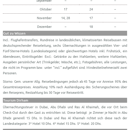
September
–
–
–
Oktober
17
24
–
November
14, 28
17
–
Dezember
–
18
–
Gut zu Wissen
Incl.: Flughafentransfers, Rundreise in landesüblichen, klimatisierten Reisebussen mit
deutschsprechender Reiseleitung, sechs Übernachtungen in ausgewählten Vier- und
Fünf-Sterne-Hotels (Landeskategorie) oder gleichwertigen Hotels inkl. Frühstück, ein
Abendessen, Eintrittsgelder. Excl.: Getränke zu den Mahlzeiten; weitere Mahlzeiten;
Ausgaben persönlicher Art (Trinkgelder, Wäsche, etc.); Fotogebühren; alle Leistungen,
die nicht im Programm bzw. unter “incl.” aufgeführt sind. Mindestteilnehmerzahl zwei
Personen.
Storno: Gem. unserer Allg. Reisebedingungen jedoch ab 45 Tage vor Anreise: 95% des
Gesamtreisepreises. Anzahlung 10% nach Aushändigung des Sicherungsscheines über
den Reisepreis, Restzahlung bis 30 Tage vor Reiseantritt.
Tourism Dirham
Übernachtungssteuer in Dubai, Abu Dhabi und Ras Al Khaimah, die vor Ort beim
Check-Out durch den Gast zu entrichten ist. Diese beträgt je Zimmer je Nacht in Abu
Dhabi generell 15 Dhs. In Dubai und Ras Al Khaimah richtet sich diese nach der
Landeskategorie: 3* Hotel 10 Dhs. 4* Hotel 15 Dhs. 5* Hotel: 20 Dhs.