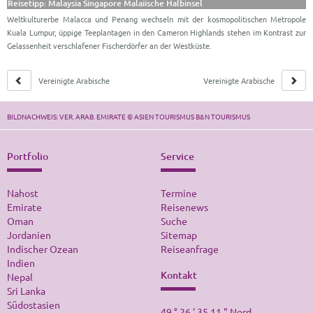
Reisetipp: Malaysia Singapore Malaiische Halbinsel
Weltkulturerbe Malacca und Penang wechseln mit der kosmopolitischen Metropole
Kuala Lumpur, üppige Teeplantagen in den Cameron Highlands stehen im Kontrast zur
Gelassenheit verschlafener Fischerdörfer an der Westküste.
Vereinigte Arabische
Vereinigte Arabische
Emirate Standortreisen
Emirate Stopover
BILDNACHWEIS: VER. ARAB. EMIRATE © ASIEN TOURISMUS B&N TOURISMUS
Portfolio
Service
Nahost
Termine
Emirate
Reisenews
Oman
Suche
Jordanien
Sitemap
Indischer Ozean
Reiseanfrage
Indien
Kontakt
Nepal
Sri Lanka
Südostasien
49 ° 26 ' 35.11 " Nord