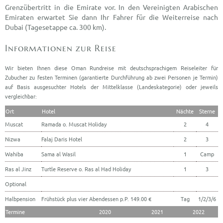
Grenzübertritt in die Emirate vor. In den Vereinigten Arabischen
Emiraten erwartet Sie dann Ihr Fahrer für die Weiterreise nach
Dubai (Tagesetappe ca. 300 km).
Wir bieten Ihnen diese Oman Rundreise mit deutschsprachigem Reiseleiter für
Zubucher zu festen Terminen (garantierte Durchführung ab zwei Personen je Termin)
auf Basis ausgesuchter Hotels der Mittelklasse (Landeskategorie) oder jeweils
vergleichbar:
Ort
Hotel
Nächte
Sterne
Muscat
Ramada o. Muscat Holiday
2
4
Nizwa
Falaj Daris Hotel
2
3
Wahiba
Sama al Wasil
1
Camp
Ras al Jinz
Turtle Reserve o. Ras al Had Holiday
1
3
Optional
Halbpension
Frühstück plus vier Abendessen p.P. 149.00 €
Tag
1/2/3/6
Termine
2020
2021
2022