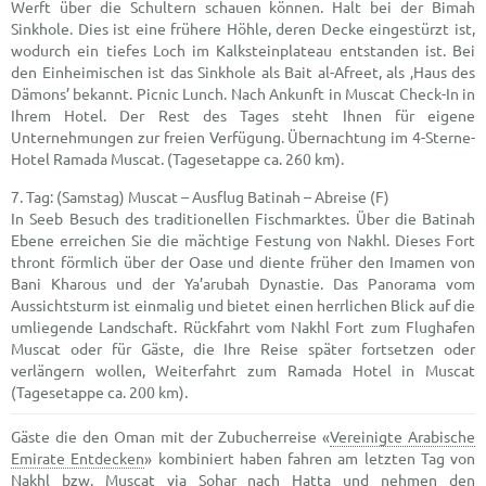
Werft über die Schultern schauen können. Halt bei der Bimah
Sinkhole. Dies ist eine frühere Höhle, deren Decke eingestürzt ist,
wodurch ein tiefes Loch im Kalksteinplateau entstanden ist. Bei
den Einheimischen ist das Sinkhole als Bait al-Afreet, als ‚Haus des
Dämons’ bekannt. Picnic Lunch. Nach Ankunft in Muscat Check-In in
Ihrem Hotel. Der Rest des Tages steht Ihnen für eigene
Unternehmungen zur freien Verfügung. Übernachtung im 4-Sterne-
Hotel Ramada Muscat. (Tagesetappe ca. 260 km).
(Samstag) Muscat – Ausflug Batinah – Abreise (F)
In Seeb Besuch des traditionellen Fischmarktes. Über die Batinah
Ebene erreichen Sie die mächtige Festung von Nakhl. Dieses Fort
thront förmlich über der Oase und diente früher den Imamen von
Bani Kharous und der Ya’arubah Dynastie. Das Panorama vom
Aussichtsturm ist einmalig und bietet einen herrlichen Blick auf die
umliegende Landschaft. Rückfahrt vom Nakhl Fort zum Flughafen
Muscat oder für Gäste, die Ihre Reise später fortsetzen oder
verlängern wollen, Weiterfahrt zum Ramada Hotel in Muscat
(Tagesetappe ca. 200 km).
Gäste die den Oman mit der Zubucherreise «
Vereinigte Arabische
Emirate Entdecken
» kombiniert haben fahren am letzten Tag von
Nakhl bzw. Muscat via Sohar nach Hatta und nehmen den