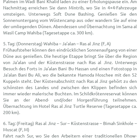
Palmen im Wadi Bani Khalid laden zu einer Erholungspause ein. Am
Nachmittag erreichen Sie dann Mintrib, wo Sie in 4×4-Fahrzeuge
umsteigen. Unterwegs Soft Dune Bashing. Genießen Sie den
Sonnenuntergang vom Wüstencamp aus oder wandern Sie auf eine
der umliegenden Dünen. Abendessen und Übernachtung im Sama al
Wasil Camp Wahiba (Tagesetappe ca. 300 km).
(Donnerstag) Wahiba – Ja’alan – Ras al Jinz (F, A)
Frühaufsteher können den eindrücklichen Sonnenaufgang von einer
Düne aus genießen. Die heutige Etappe bringt Sie über die Region
von Ja’alan und der Küstenstrasse nach Ras al Jinz. Unterwegs
Besuch des Forts in Ja’alan Bani Bu Hassan und einen Fotostopp in
Ja’alan Bani Bu Ali, wo die bekannte Hamoda Moschee mit den 52
Kuppeln steht. Der Küstenabschnitt nach Ras al Jinz gehört zu den
schönsten des Landes und zwischen den Klippen befinden sich
immer wieder malerische Buchten. Im Schildkrötenreservat können
Sie an der Abend- und/oder Morgenführung teilnehmen.
Übernachtung im Hotel Ras al Jinz Turtle Reserve (Tagesetappe ca.
200 km).
(Freitag) Ras al Jinz – Sur – Küstenstrasse – Bimah Sinkhole –
Muscat (F, M)
Fahrt nach Sur, wo Sie den Arbeitern einer traditionellen Dhow-