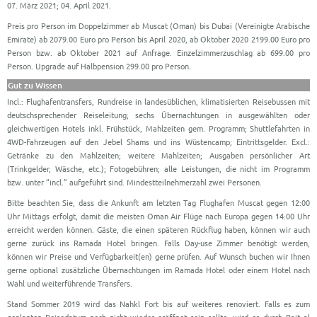
07. März 2021; 04. April 2021.
Preis pro Person im Doppelzimmer ab Muscat (Oman) bis Dubai (Vereinigte Arabische
Emirate) ab 2079.00 Euro pro Person bis April 2020, ab Oktober 2020 2199.00 Euro pro
Person bzw. ab Oktober 2021 auf Anfrage. Einzelzimmerzuschlag ab 699.00 pro
Person. Upgrade auf Halbpension 299.00 pro Person.
Gut zu Wissen
Incl.: Flughafentransfers, Rundreise in landesüblichen, klimatisierten Reisebussen mit
deutschsprechender Reiseleitung; sechs Übernachtungen in ausgewählten oder
gleichwertigen Hotels inkl. Frühstück, Mahlzeiten gem. Programm; Shuttlefahrten in
4WD-Fahrzeugen auf den Jebel Shams und ins Wüstencamp; Eintrittsgelder. Excl.:
Getränke zu den Mahlzeiten; weitere Mahlzeiten; Ausgaben persönlicher Art
(Trinkgelder, Wäsche, etc.); Fotogebühren; alle Leistungen, die nicht im Programm
bzw. unter “incl.” aufgeführt sind. Mindestteilnehmerzahl zwei Personen.
Bitte beachten Sie, dass die Ankunft am letzten Tag Flughafen Muscat gegen 12:00
Uhr Mittags erfolgt, damit die meisten Oman Air Flüge nach Europa gegen 14:00 Uhr
erreicht werden können. Gäste, die einen späteren Rückflug haben, können wir auch
gerne zurück ins Ramada Hotel bringen. Falls Day-use Zimmer benötigt werden,
können wir Preise und Verfügbarkeit(en) gerne prüfen. Auf Wunsch buchen wir Ihnen
gerne optional zusätzliche Übernachtungen im Ramada Hotel oder einem Hotel nach
Wahl und weiterführende Transfers.
Stand Sommer 2019 wird das Nahkl Fort bis auf weiteres renoviert. Falls es zum