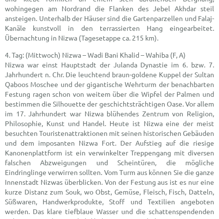
wohingegen am Nordrand die Flanken des Jebel Akhdar steil
ansteigen. Unterhalb der Häuser sind die Gartenparzellen und Falaj-
Kanäle kunstvoll in den terrassierten Hang eingearbeitet.
Übernachtung in Nizwa (Tagesetappe ca. 215 km).
(Mittwoch) Nizwa – Wadi Bani Khalid – Wahiba (F, A)
Nizwa war einst Hauptstadt der Julanda Dynastie im 6. bzw. 7.
Jahrhundert n. Chr. Die leuchtend braun-goldene Kuppel der Sultan
Qaboos Moschee und der gigantische Wehrturm der benachbarten
Festung ragen schon von weitem über die Wipfel der Palmen und
bestimmen die Silhouette der geschichtsträchtigen Oase. Vor allem
im 17. Jahrhundert war Nizwa blühendes Zentrum von Religion,
Philosophie, Kunst und Handel. Heute ist Nizwa eine der meist
besuchten Touristenattraktionen mit seinen historischen Gebäuden
und dem imposanten Nizwa Fort. Der Aufstieg auf die riesige
Kanonenplattform ist ein verwinkelter Treppengang mit diversen
falschen Abzweigungen und Scheintüren, die mögliche
Eindringlinge verwirren sollten. Vom Turm aus können Sie die ganze
Innenstadt Nizwas überblicken. Von der Festung aus ist es nur eine
kurze Distanz zum Souk, wo Obst, Gemüse, Fleisch, Fisch, Datteln,
Süßwaren, Handwerkprodukte, Stoff und Textilien angeboten
werden. Das klare tiefblaue Wasser und die schattenspendenden