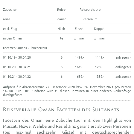
Zubucher-
Reise-
Reisepreis pro
reise
dauer
Person im
excl. Flug
Näch-
Einzel-
Doppel-
in den Oman
te
zimmer
zimmer
Facetten Omans Zubuchertour
01.10.19 - 30.04.20
6
1499.-
1149.-
anfragen »
01.10.20 - 30.04.21
6
1619.-
1269.-
anfragen »
01.10.21 - 30.04.22
6
1689.-
1339.-
anfragen »
Aufpreis für Abreisetermine 27. Dezember 2020 bzw. 26. Dezember 2021 pro Person
149.00 Euro. Die Rundreise wird zu diesen Terminen in einer anderen Reihenfolge
durchgeführt.
Reiseverlauf Oman Facetten des Sultanats
Facetten des Oman, eine Zubuchertour mit den Highlights von
Muscat, Nizwa, Wahiba und Ras al Jinz garantiert ab zwei Personen
(bis maximal sechszehn Gäste) mit deutschsprechender