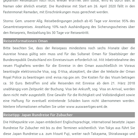
geplanten Reisedatum noch nicht wieder eröffnet sein sollte, wird es durch Bait al
Naman oder ähnlich ersetzt. Die Rundreise mit Start am 26. April 2020 fällt in den
Fastenmonat Ramadan, mit Einschränkungen muss gerechnet werden.
Storno: Gem. unserer Allg. Reisebedingungen jedoch ab 45 Tage vor Anreise: 95% des
Gesamtreisepreises. Anzahlung 10% nach Aushändigung des Sicherungsscheines über
den Reisepreis, Restzahlung bis 30 Tage vor Reiseantritt.
Reiseinformationen Oman
Bitte beachten Sie, dass der Reisepass mindestens noch sechs Monate über die
Ausreise hinaus gültig sein muss und für das Sultanat Oman für Staatsbürger der
Bundesrepublik Deutschland ein Einreisevisum erforderlich ist. Mit Inbetriebnahme des
neuen Flughafens werden für die Einreise in den Oman ausschließlich im Voraus
beantragte elektronische Visa, sog. E-Visa, akzeptiert, die über die Website der Oman
Royal Police zu beantragen sind: evisa.rop.gov.om. Die Kosten für das Visum betragen
ca. 50 Euro. Betroffen sind alle Reisenden mit Einreise ab dem 21. März 2018
unabhängig vom Zeitpunkt der Buchung. Visa bei Ankunft, sog. Visa on Arrival, werden
dann nicht mehr ausgestellt. Eine Gewähr für die Richtigkeit und Vollständigkeit sowie
eine Haftung für eventuell eintretende Schäden kann nicht übernommen werden.
Weitere Informationen erhalten Sie unter www.auswaertiges-amt.de.
Reisetipp: Japan Rundreise für Zubucher
Die Höhepunkte von Japan entdecken! Englischsprachige, international besetzte Japan
Rundreise für Zubucher mit bis zu drei Terminen wöchentlich. Von Tokyo aus führt Sie
diese Japan Rundreise u.a. zum Mount Fuji, weiter nach Takayama, Shirakawago und