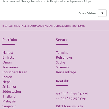
Kanazawa und über Kyoto zurück in die Hauptstadt von Japan nach Tokyo.
Oman Erleben
Rendezvous im Sultanat
BILDNACHWEIS: FACETTEN OMANS © ASIEN TOURISMUS B&N TOURISMUS
Portfolio
Service
Nahost
Termine
Emirate
Reisenews
Oman
Suche
Jordanien
Sitemap
Indischer Ozean
Reiseanfrage
Indien
Kontakt
Nepal
Sri Lanka
Südostasien
49 ° 26 ' 35.11 " Nord
Thailand
11 ° 05 ' 39.25 " Ost
Malaysia
Singapur
B&N Tourismus.tv