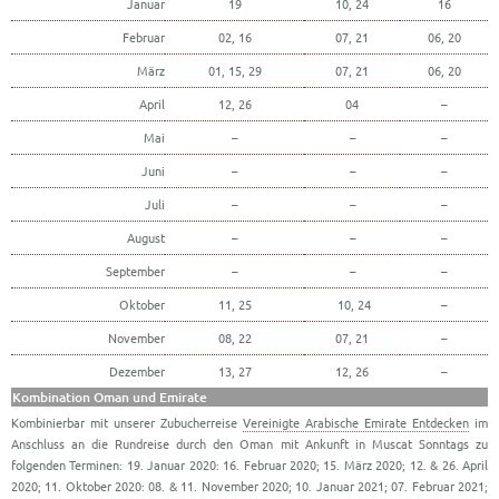
Januar
19
10, 24
16
Februar
02, 16
07, 21
06, 20
März
01, 15, 29
07, 21
06, 20
April
12, 26
04
–
Mai
–
–
–
Juni
–
–
–
Juli
–
–
–
August
–
–
–
September
–
–
–
Oktober
11, 25
10, 24
–
November
08, 22
07, 21
–
Dezember
13, 27
12, 26
–
Kombination Oman und Emirate
Kombinierbar mit unserer Zubucherreise
Vereinigte Arabische Emirate Entdecken
im
Anschluss an die Rundreise durch den Oman mit Ankunft in Muscat Sonntags zu
folgenden Terminen: 19. Januar 2020: 16. Februar 2020; 15. März 2020; 12. & 26. April
2020; 11. Oktober 2020: 08. & 11. November 2020; 10. Januar 2021; 07. Februar 2021;