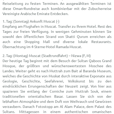
Reiseleitung zu festen Terminen. An ausgewählten Terminen ist
diese Oman-Rundreise auch kombinierbar mit der Zubucherreise
Vereinigte Arabische Emirate Entdecken.
(Sonntag) Ankunft Muscat (-)
Empfang am Flughafen in Muscat. Transfer zu Ihrem Hotel. Rest des
Tages zur freien Verfügung. In wenigen Gehminuten können Sie
sowohl den öffentlichen Strand von Shatti Qurum erreichen als
auch eine Shopping Mall und diverse lokale Restaurants.
Übernachtung im 4-Sterne-Hotel Ramada Muscat.
(Montag) Muscat (Stadtrundfahrt) – Nizwa (F, M)
Der heutige Tag beginnt mit dem Besuch der Sultan Qaboos Grand
Mosque, der größten und wünschenswertesten Moschee des
Landes. Weiter geht es nach Muttrah zum Bait al Baranda Museum,
welches die Geschichte von Muskat durch interaktive Exponate aus
Geologie, Geschichte, Seefahrerei, Volkskunst bis zu den
eindrücklichen Errungenschaften der Neuzeit zeigt. Von hier aus
spazieren Sie entlang der Corniche zum Muttrah Souk, einem
traditionellen orientalischen Basar. Lassen Sie sich von der
lebhaften Atmosphäre und dem Duft von Weihrauch und Gewürzen
verzaubern. Danach Fotostopp am Al Alam Palace, dem Palast des
Sultans. Mittagessen in einem authentischen omanischen